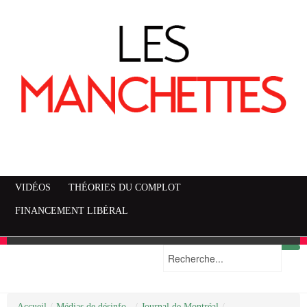
VIDÉOS
THÉORIES DU COMPLOT
FINANCEMENT LIBÉRAL
Accueil
Mise en garde
Plan du site
/
Médias de désinfo..
/
Journal de Montréal
/