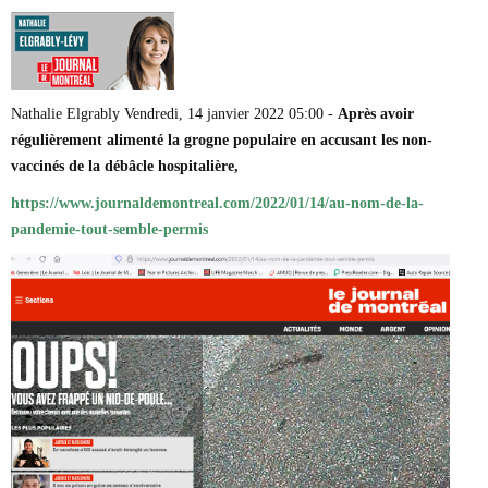
Marie-Eve Doyon
Mathieu Bock Côté
Nathalie Elgrably
Normand Lester
Philippe Léger
Nathalie Elgrably Vendredi, 14 janvier 2022 05:00 -
Après avoir
Pierre Martin
régulièrement alimenté la grogne populaire en accusant les non-
Remi Nadeau
Richard Béliveau
vaccinés de la débâcle hospitalière,
Richard Martineau
https://www.journaldemontreal.com/2022/01/14/au-nom-de-la-
Réjean Parent
pandemie-tout-semble-permis
Steve E. Fortin
Sophie Durocher
Thomas Mulcair
Véronyque Tremblay