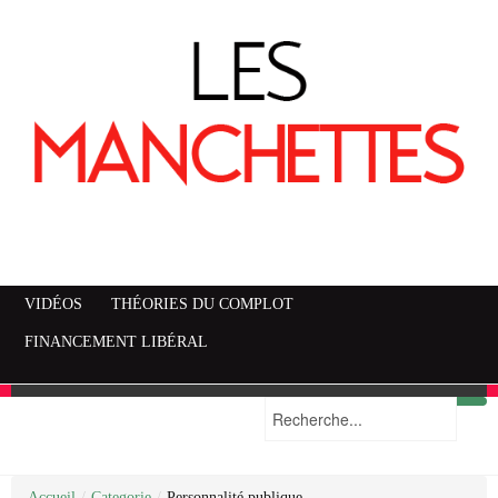
VIDÉOS
THÉORIES DU COMPLOT
FINANCEMENT LIBÉRAL
Accueil
Mise en garde
Plan du site
/
Categorie
/
Personnalité publique