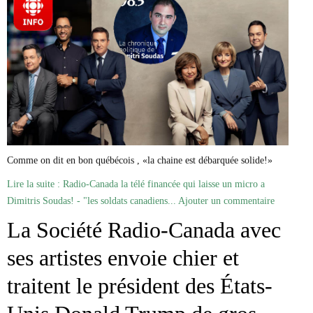
Marie-Eve Doyon
Mathieu Bock Côté
Nathalie Elgrably
Normand Lester
Philippe Léger
Pierre Martin
Remi Nadeau
Richard Béliveau
Richard Martineau
Réjean Parent
Steve E. Fortin
Comme on dit en bon québécois , «la chaine est débarquée solide!»
Sophie Durocher
Thomas Mulcair
Lire la suite : Radio-Canada la télé financée qui laisse un micro a
Véronyque Tremblay
Dimitris Soudas! - "les soldats canadiens...
Ajouter un commentaire
La Société Radio-Canada avec
ses artistes envoie chier et
traitent le président des États-