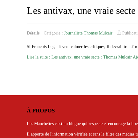
Les antivax, une vraie sect
Détails
Catégorie :
Journaliste Thomas Mulcair
Publicat
Si François Legault veut calmer les critiques, il devrait transf
Lire la suite : Les antivax, une vraie secte : Thomas Mulcair
Aj
À PROPOS
Les Manchettes c'est un blogue qui respecte et encourage la libe
Il apporte de l'information vérifiée et sans le filtre des médias t