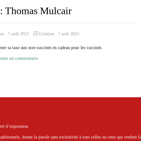
e : Thomas Mulcair
ion : 7 août 2023
Création : 7 août 2023
ormer sa taxe aux non-vaccinés en cadeau pour les vaccinés.
outer un commentaire
rté d’expression.
raditionnels, donne la parole sans exclusivité à tous celles ou ceux qui veulent fa