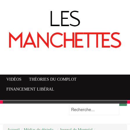
VIDÉOS
THÉORIES DU COMPLOT
FINANCEMENT LIBÉRAL
Accueil
Mise en garde
Plan du site
/
Médias de désinfo..
/
Journal de Montréal
/