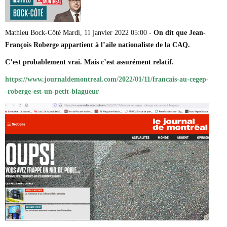
Marie-Eve Doyon
Mathieu Bock Côté
Nathalie Elgrably
Mathieu Bock-Côté Mardi, 11 janvier 2022 05:00 -
On dit que Jean-
Normand Lester
François Roberge appartient à l’aile nationaliste de la CAQ.
Philippe Léger
Pierre Martin
C’est probablement vrai. Mais c’est assurément relatif.
Remi Nadeau
Richard Béliveau
https://www.journaldemontreal.com/2022/01/11/francais-au-cegep-
Richard Martineau
-roberge-est-un-petit-blagueur
Réjean Parent
Steve E. Fortin
Sophie Durocher
Thomas Mulcair
Véronyque Tremblay