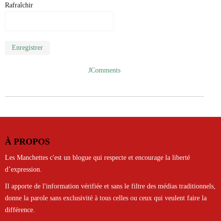
Rafraîchir
Enregistrer
JComments
À PROPOS
Les Manchettes c'est un blogue qui respecte et encourage la liberté
d’expression.
Il apporte de l'information vérifiée et sans le filtre des médias traditionnels,
donne la parole sans exclusivité à tous celles ou ceux qui veulent faire la
différence.