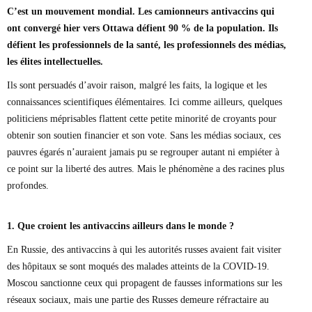
Marie-Eve Doyon
C’est un mouvement mondial. Les camionneurs antivaccins qui
Mathieu Bock Côté
ont convergé hier vers Ottawa défient 90 % de la population. Ils
Nathalie Elgrably
défient les professionnels de la santé, les professionnels des médias,
Normand Lester
les élites intellectuelles.
Philippe Léger
Pierre Martin
Ils sont persuadés d’avoir raison, malgré les faits, la logique et les
Remi Nadeau
connaissances scientifiques élémentaires. Ici comme ailleurs, quelques
Richard Béliveau
politiciens méprisables flattent cette petite minorité de croyants pour
Richard Martineau
Réjean Parent
obtenir son soutien financier et son vote. Sans les médias sociaux, ces
Steve E. Fortin
pauvres égarés n’auraient jamais pu se regrouper autant ni empiéter à
Sophie Durocher
ce point sur la liberté des autres. Mais le phénomène a des racines plus
Thomas Mulcair
profondes.
Véronyque Tremblay
1. Que croient les antivaccins ailleurs dans le monde ?
En Russie, des antivaccins à qui les autorités russes avaient fait visiter
des hôpitaux se sont moqués des malades atteints de la COVID-19.
Moscou sanctionne ceux qui propagent de fausses informations sur les
réseaux sociaux, mais une partie des Russes demeure réfractaire au