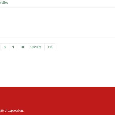
velles
8
9
10
Suivant
Fin
rté d’expression.