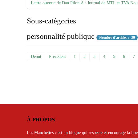
Lettre ouverte de Dan Pilon À : Journal de MTL et TVA Nou
Sous-catégories
personnalité publique
Nombre d'articles : 20
Début
Précédent
1
2
3
4
5
6
7
À PROPOS
Les Manchettes c'est un blogue qui respecte et encourage la libe