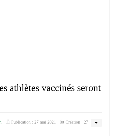
s athlètes vaccinés seront
n
Publication : 27 mai 2021
Création : 27