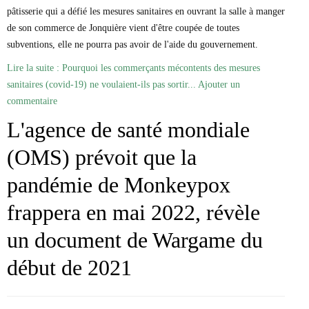
Marie-Eve Doyon
pâtisserie qui a défié les mesures sanitaires en ouvrant la salle à manger
Mathieu Bock Côté
de son commerce de Jonquière vient d'être coupée de toutes
Nathalie Elgrably
subventions, elle ne pourra pas avoir de l'aide du gouvernement.
Normand Lester
Philippe Léger
Lire la suite : Pourquoi les commerçants mécontents des mesures
Pierre Martin
sanitaires (covid-19) ne voulaient-ils pas sortir...
Ajouter un
Remi Nadeau
commentaire
Richard Béliveau
Richard Martineau
L'agence de santé mondiale
Réjean Parent
Steve E. Fortin
(OMS) prévoit que la
Sophie Durocher
Thomas Mulcair
pandémie de Monkeypox
Véronyque Tremblay
frappera en mai 2022, révèle
un document de Wargame du
début de 2021