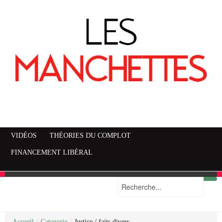
VIDÉOS
THÉORIES DU COMPLOT
FINANCEMENT LIBÉRAL
Accueil
Mise en garde
Plan du site
/
Categorie
/
Justice / faits divers