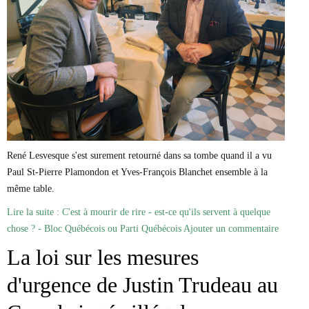
Marie-Eve Doyon
Mathieu Bock Côté
Nathalie Elgrably
Normand Lester
Philippe Léger
Pierre Martin
Remi Nadeau
Richard Béliveau
Richard Martineau
Réjean Parent
Steve E. Fortin
René Lesvesque s'est surement retourné dans sa tombe quand il a vu
Sophie Durocher
Paul St-Pierre Plamondon et Yves-François Blanchet ensemble à la
Thomas Mulcair
Véronyque Tremblay
même table.
Lire la suite : C'est à mourir de rire - est-ce qu'ils servent à quelque
chose ? - Bloc Québécois ou Parti Québécois
Ajouter un commentaire
La loi sur les mesures
d'urgence de Justin Trudeau au