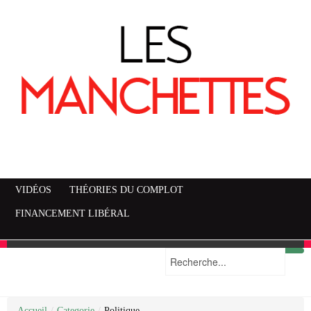
VIDÉOS
THÉORIES DU COMPLOT
FINANCEMENT LIBÉRAL
Accueil
Mise en garde
Plan du site
/
Categorie
/
Politique