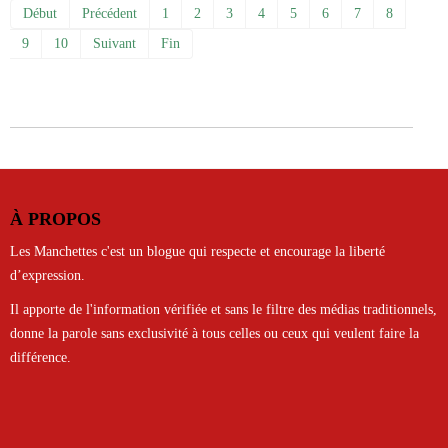
Début
Précédent
1
2
3
4
5
6
7
8
9
10
Suivant
Fin
À PROPOS
Les Manchettes c'est un blogue qui respecte et encourage la liberté
d’expression.
Il apporte de l'information vérifiée et sans le filtre des médias traditionnels,
donne la parole sans exclusivité à tous celles ou ceux qui veulent faire la
différence.